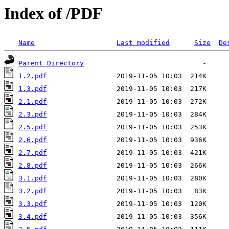
Index of /PDF
Name
Last modified
Size
De
Parent Directory
1.2.pdf
1.3.pdf
2.1.pdf
2.3.pdf
2.5.pdf
2.6.pdf
2.7.pdf
2.8.pdf
3.1.pdf
3.2.pdf
3.3.pdf
3.4.pdf