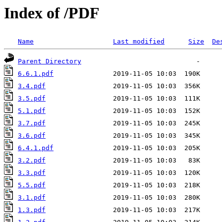
Index of /PDF
Name
Last modified
Size
De
Parent Directory
6.6.1.pdf
3.4.pdf
3.5.pdf
5.1.pdf
3.7.pdf
3.6.pdf
6.4.1.pdf
3.2.pdf
3.3.pdf
5.5.pdf
3.1.pdf
1.3.pdf